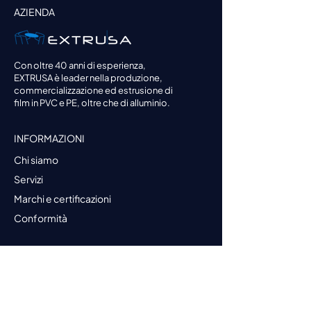
AZIENDA
Con oltre 40 anni di esperienza,
EXTRUSA è leader nella produzione,
commercializzazione ed estrusione di
film in PVC e PE, oltre che di alluminio.
INFORMAZIONI
Chi siamo
Servizi
Marchi e certificazioni
Conformità
PRODOTTI
Darnel Wrap
Darnel Shrink