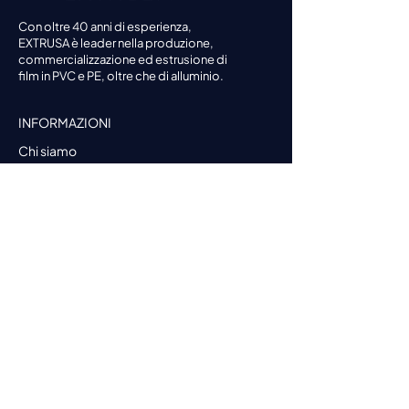
Con oltre 40 anni di esperienza,
EXTRUSA è leader nella produzione,
commercializzazione ed estrusione di
film in PVC e PE, oltre che di alluminio.
INFORMAZIONI
Chi siamo
Servizi
Marchi e certificazioni
Conformità
PRODOTTI
Darnel Wrap
Darnel Shrink
Darnel Foil
Soluzioni eco