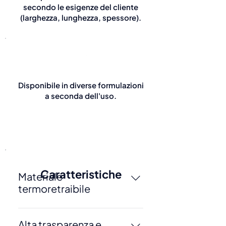
secondo le esigenze del cliente
(larghezza, lunghezza, spessore).
Disponibile in diverse formulazioni
a seconda dell'uso.
Caratteristiche
Materiale
termoretraibile
Si restringe applicando calore,
adattandosi saldamente al
Alta trasparenza e